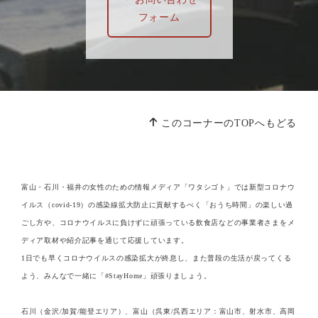
フォーム
このコーナーのTOPへもどる
富山・石川・福井の女性のための情報メディア「ワタシゴト」では新型コロナウ
イルス（covid-19）の感染線拡大防止に貢献するべく「おうち時間」の楽しい過
ごし方や、コロナウイルスに負けずに頑張っている飲食店などの事業者さまをメ
ディア取材や紹介記事を通じて応援しています。
1日でも早くコロナウイルスの感染拡大が終息し、また普段の生活が戻ってくる
よう、みんなで一緒に「#StayHome」頑張りましょう。
石川（金沢/加賀/能登エリア）、富山（呉東/呉西エリア：富山市、射水市、高岡