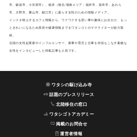
市、砺波市、小矢部市）、福井（嶺北/嶺南エリア：福井市、坂井市、あわら
市、大野市、勝山市、鯖江市）に暮らす女性のための情報メディア。
インスタ映えするカフェ情報から、ワクワクする習い事や趣味にお出かけ、もっ
ときれいになるため美容や健康情報までをワタシゴトのママライターが総力取
材。
北陸の女性起業家やインフルエンサー、家事や育児と仕事を何役もこなす素敵な
女性をインタビューした特集記事も人気です。
ワタシの駆け込み寺
話題のプレスリリース
北陸移住の窓口
ワタシゴトアカデミー
掲載のお問合せ
運営者情報