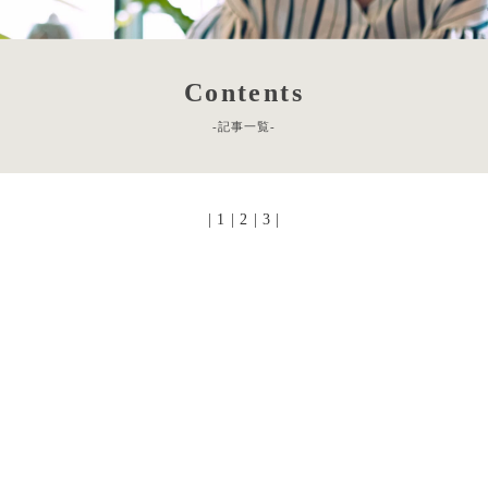
Contents
-記事一覧-
|
1
|
2
|
3
|
[!% if (image.url!="") { %]
[!% } %]
[%new:New%]
[%article_date_notime_dot%]
[%title%]